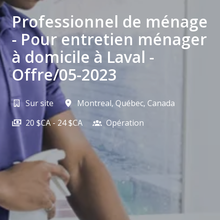
Professionnel de ménage
- Pour entretien ménager
à domicile à Laval -
Offre/05-2023
Sur site
Montreal
,
Québec
,
Canada
20 $CA - 24 $CA
Opération