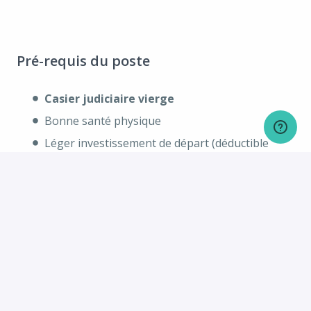
Pré-requis du poste
Casier judiciaire vierge
Bonne santé physique
Léger investissement de départ (déductible
d'impôt)
Doit avoir un téléphone intelligent avec un
forfait de données
Résident au Canada et le droit de travailler au
Canada
De l'expérience en entretien ménager est un
atout